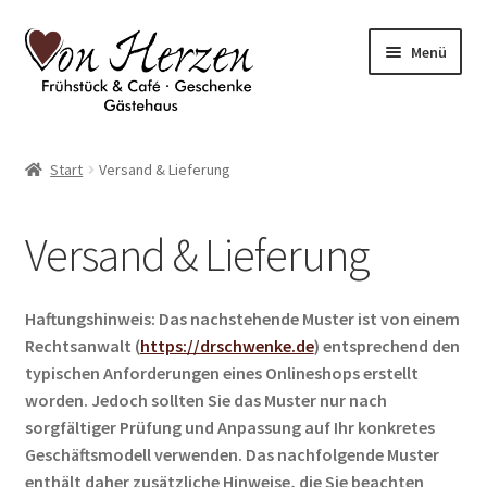
Zur
Zum
Menü
Navigation
Inhalt
springen
springen
Gutschein
Start
Versand & Lieferung
Warenkorb
Versand & Lieferung
Mein Konto
Haftungshinweis: Das nachstehende Muster ist von einem
Rechtsanwalt (
https://drschwenke.de
) entsprechend den
typischen Anforderungen eines Onlineshops erstellt
worden. Jedoch sollten Sie das Muster nur nach
sorgfältiger Prüfung und Anpassung auf Ihr konkretes
Geschäftsmodell verwenden. Das nachfolgende Muster
enthält daher zusätzliche Hinweise, die Sie beachten